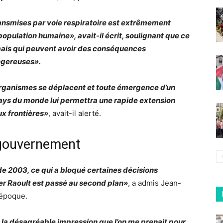
ansmises par voie respiratoire est extrêmement
 population humaine», avait-il écrit, soulignant que ce
ais qui peuvent avoir des conséquences
ngereuses».
organismes se déplacent et toute émergence d’un
ys du monde lui permettra une rapide extension
ux frontières»
, avait-il alerté.
e gouvernement
de 2003, ce qui a bloqué certaines décisions
idier Raoult est passé au second plan»
, a admis Jean-
’époque.
u la désagréable impression que l’
on me prenait pour