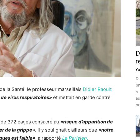
D
r
Ya
De
pr
e la Santé, le professeur marseillais
Didier Raoult
re
de virus respiratoires»
et mettait en garde contre
au
pr
rt de 372 pages consacré au
«risque d’apparition de
er de la grippe»
. Il y soulignait d’ailleurs que
«notre
ues est faible»
, a rapporté
Le Parisien
.