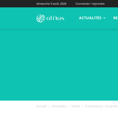
dimanche 9 août 2026
Connecter / rejoindre
alNas.fr
ACTUALITÉS
RE
Accueil
Actualités
Santé
Coronavirus : Le profe