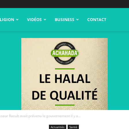
LIGION
VIDÉOS
BUSINESS
CONTACT
sseur Raoult avait prévenu le gouvernement il y a...
Actualités
Santé