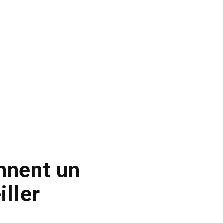
nnent un
ller