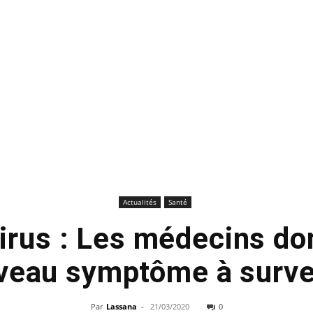
Actualités
Santé
irus : Les médecins do
veau symptôme à survei
Par
Lassana
-
21/03/2020
0