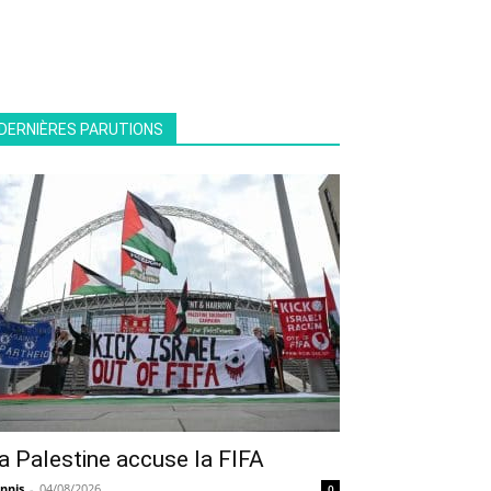
DERNIÈRES PARUTIONS
a Palestine accuse la FIFA
nnis
-
04/08/2026
0