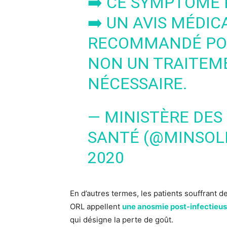
➡️ CE SYMPTÔME 
➡️ UN AVIS MÉDI
RECOMMANDÉ POUR
NON UN TRAITEME
NÉCESSAIRE.
— MINISTÈRE DES 
SANTÉ (@MINSOL
2020
En d’autres termes, les patients souffrant 
ORL appellent
une anosmie post-infectieu
qui désigne la perte de goût.