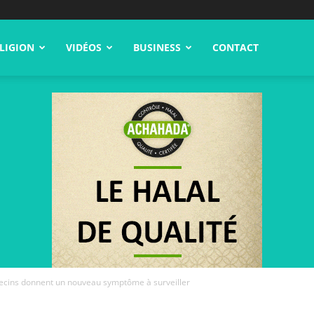
LIGION
VIDÉOS
BUSINESS
CONTACT
ecins donnent un nouveau symptôme à surveiller