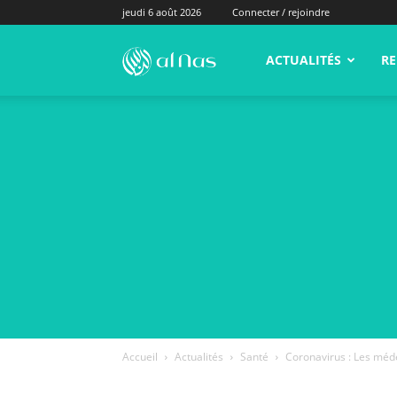
jeudi 6 août 2026
Connecter / rejoindre
alNas.fr
ACTUALITÉS
RE
Accueil
Actualités
Santé
Coronavirus : Les méd