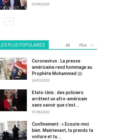
03/08/2026
LES PLUS POPULAIRES
All
Plus
Coronavirus : La presse
américaine rend hommage au
Prophète Mohammed ﷺ
24/03/2020
Etats-Unis : des policiers
arrêtent un afro-américain
sans savoir que c’est...
01/06/2020
Confinement : « Ecoute-moi
bien. Maintenant, tu prends ta
voiture et tu...