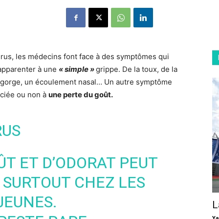
irus
, les médecins font face à des symptômes qui
’apparenter à une
« simple »
grippe. De la toux, de la
e gorge, un écoulement nasal…
Un autre symptôme
ciée ou non à
une perte du goût.
RUS
ÛT ET D’ODORAT PEUT
 SURTOUT CHEZ LES
JEUNES.
L
Ya