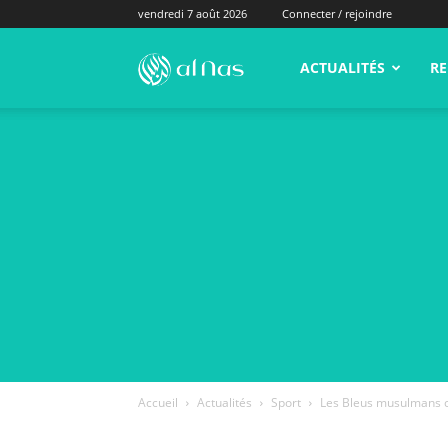
vendredi 7 août 2026
Connecter / rejoindre
alNas.fr
ACTUALITÉS
RE
Accueil
Actualités
Sport
Les Bleus musulmans c