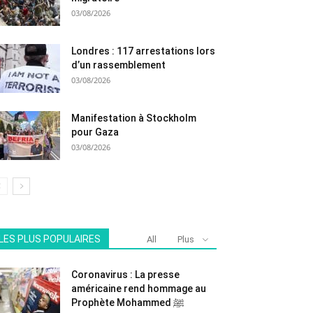
03/08/2026
Londres : 117 arrestations lors
d’un rassemblement
03/08/2026
Manifestation à Stockholm
pour Gaza
03/08/2026
LES PLUS POPULAIRES
All
Plus
Coronavirus : La presse
américaine rend hommage au
Prophète Mohammed ﷺ