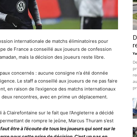
D
sion internationale de matchs éliminatoires pour
r
quipe de France a conseillé aux joueurs de confession
Ya
madan, mais la décision des joueurs reste libre.
De
pr
cipaux concernés : aucune consigne n’a été donnée
re
ligence. Le staff a conseillé aux joueurs de ne pas faire
au
pr
ent, en raison de l’exigence des matchs internationaux
es deux rencontres, avec en prime un déplacement.
à Clairefontaine sur le fait que
l’Angleterre a décidé
permettant de rompre le jeûne,
Marcus Thuram s’est
 faut être à l’écoute de tous les joueurs qui sont sur le
terre pour cette prise de décision. C’est un pas en