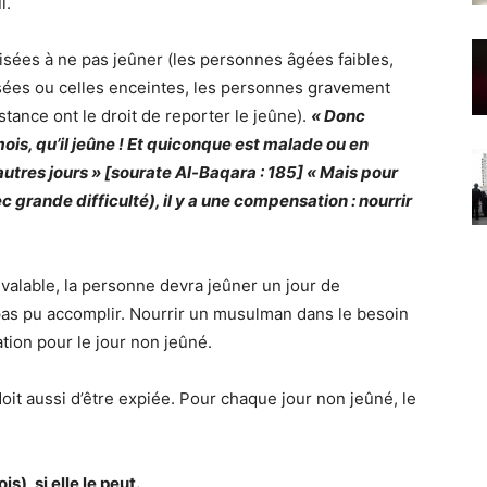
l.
sées à ne pas jeûner (les personnes âgées faibles,
sées ou celles enceintes, les personnes gravement
tance ont le droit de reporter le jeûne).
« Donc
ois, qu’il jeûne ! Et quiconque est malade ou en
autres jours » [sourate Al-Baqara : 185] « Mais pour
 grande difficulté), il y a une compensation : nourrir
valable, la personne devra jeûner un jour de
 pas pu accomplir. Nourrir un musulman dans le besoin
ion pour le jour non jeûné.
oit aussi d’être expiée. Pour chaque jour non jeûné, le
), si elle le peut.