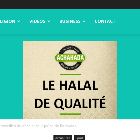
LIGION
VIDÉOS
BUSINESS
CONTACT
onseillés de décaler leur jeûne du Ramadan
Actualités
Sport