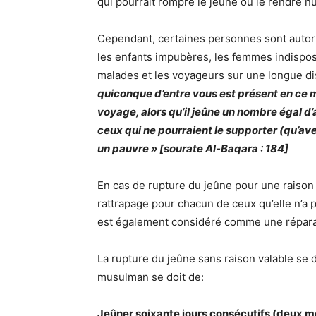
qui pourrait rompre le jeûne ou le rendre nu
Cependant, certaines personnes sont autori
les enfants impubères, les femmes indispo
malades et les voyageurs sur une longue dis
quiconque d’entre vous est présent en ce m
voyage, alors qu’il jeûne un nombre égal d’
ceux qui ne pourraient le supporter (qu’avec
un pauvre » [sourate Al-Baqara : 184]
En cas de rupture du jeûne pour une raison 
rattrapage pour chacun de ceux qu’elle n’a
est également considéré comme une réparat
La rupture du jeûne sans raison valable se d
musulman se doit de:
Jeûner soixante jours consécutifs (deux mois