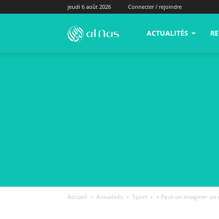
jeudi 6 août 2026
Connecter / rejoindre
alNas.fr
ACTUALITÉS
RE
Accueil
Actualités
Sport
« Peut-on imaginer un r