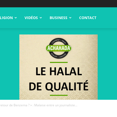
LIGION
VIDÉOS
BUSINESS
CONTACT
etour de Benzema ? » : Malaise entre un journaliste...