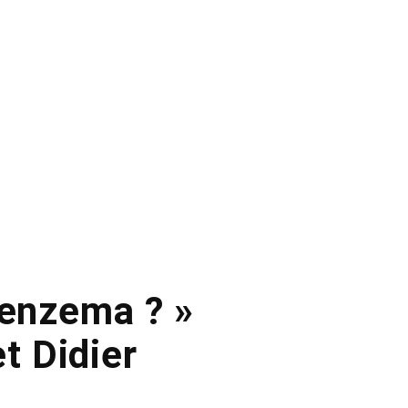
Benzema ? »
et Didier