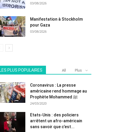
03/08/2026
Manifestation à Stockholm
pour Gaza
03/08/2026
LES PLUS POPULAIRES
All
Plus
Coronavirus : La presse
américaine rend hommage au
Prophète Mohammed ﷺ
24/03/2020
Etats-Unis : des policiers
arrêtent un afro-américain
sans savoir que c’est...