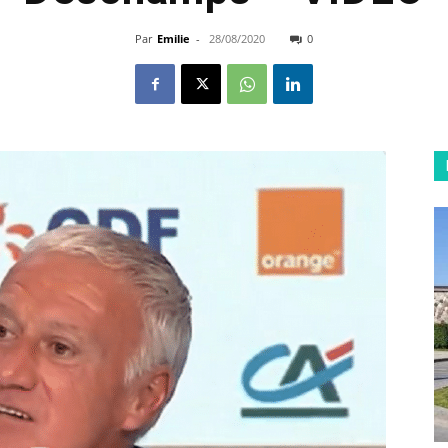
Par
Emilie
-
28/08/2020
0