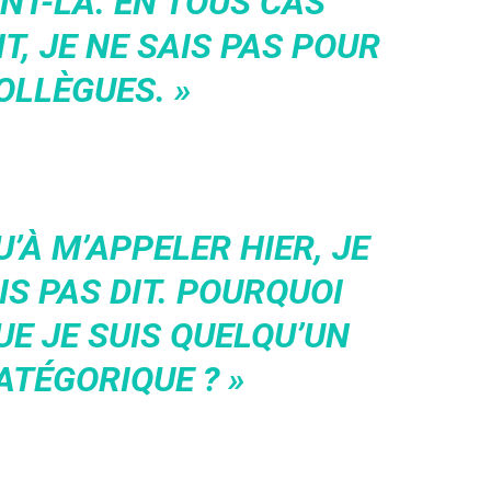
T-LÀ. EN TOUS CAS
, JE NE SAIS PAS POUR
OLLÈGUES. »
U’À M’APPELER HIER, JE
IS PAS DIT. POURQUOI
E JE SUIS QUELQU’UN
ATÉGORIQUE ? »