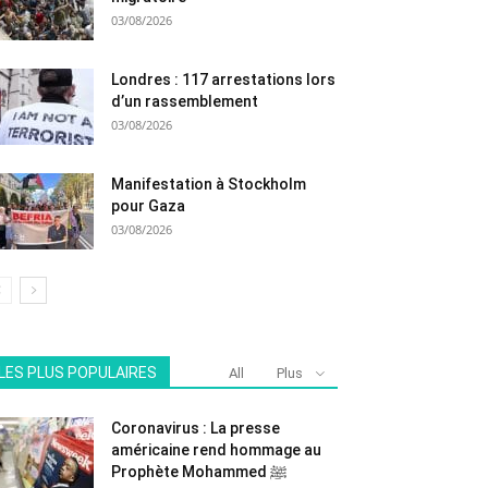
03/08/2026
Londres : 117 arrestations lors
d’un rassemblement
03/08/2026
Manifestation à Stockholm
pour Gaza
03/08/2026
LES PLUS POPULAIRES
All
Plus
Coronavirus : La presse
américaine rend hommage au
Prophète Mohammed ﷺ