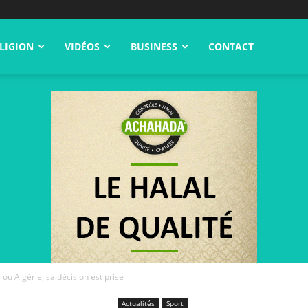
LIGION
VIDÉOS
BUSINESS
CONTACT
 ou Algérie, sa décision est prise
Actualités
Sport