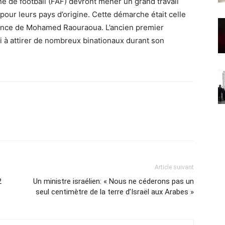
e de football (FAF) devront mener un grand travail
pour leurs pays d’origine. Cette démarche était celle
idence de Mohamed Raouraoua. L’ancien premier
i à attirer de nombreux binationaux durant son
Article suivant
2
Un ministre israélien: « Nous ne céderons pas un
seul centimètre de la terre d’Israël aux Arabes »