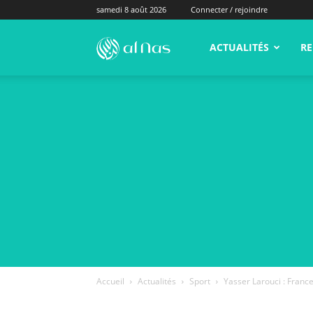
samedi 8 août 2026
Connecter / rejoindre
alNas.fr
ACTUALITÉS
RE
Accueil
Actualités
Sport
Yasser Larouci : France