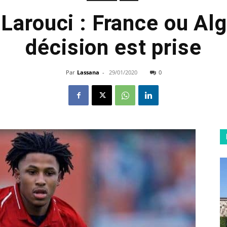
Larouci : France ou Alg
décision est prise
Par
Lassana
-
29/01/2020
0