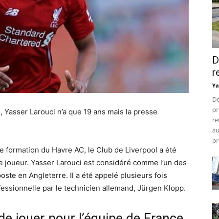
D
r
Ya
De
pr
, Yasser Larouci n’a que 19 ans mais la presse
re
au
pr
e formation du Havre AC, le Club de Liverpool a été
e joueur.
Yasser Larouci est considéré comme l’un des
ste en Angleterre. Il a été appelé plusieurs fois
fessionnelle par le technicien allemand, Jürgen Klopp.
de jouer pour l’équipe de France