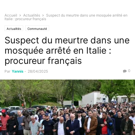
Accueil
Actualités
Suspect du meurtre dans une mosquée arrêté en
Italie : procureur français
Actualités
Communauté
Suspect du meurtre dans une
mosquée arrêté en Italie :
procureur français
0
Par
Yannis
-
28/04/2025