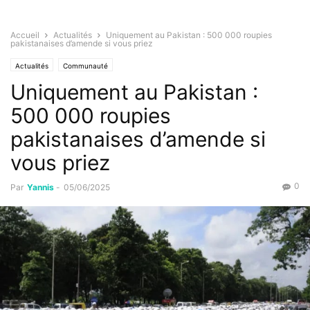
Accueil
Actualités
Uniquement au Pakistan : 500 000 roupies
pakistanaises d’amende si vous priez
Actualités
Communauté
Uniquement au Pakistan :
500 000 roupies
pakistanaises d’amende si
vous priez
0
Par
Yannis
-
05/06/2025