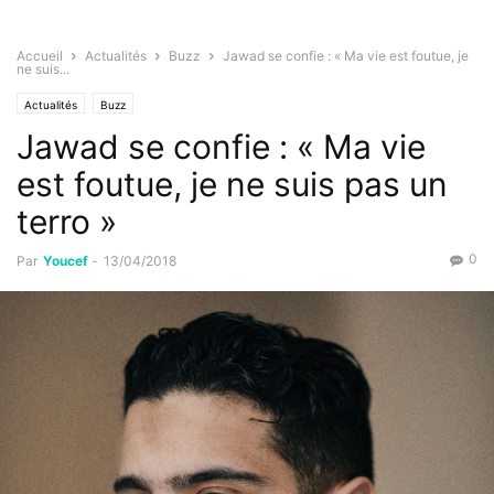
Accueil
Actualités
Buzz
Jawad se confie : « Ma vie est foutue, je
ne suis...
Actualités
Buzz
Jawad se confie : « Ma vie
est foutue, je ne suis pas un
terro »
0
Par
Youcef
-
13/04/2018