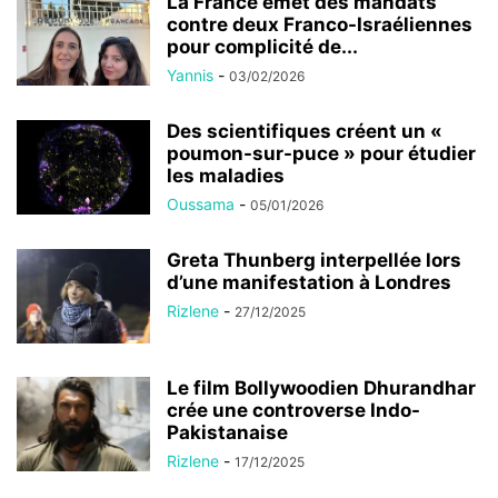
La France émet des mandats
contre deux Franco-Israéliennes
pour complicité de...
Yannis
-
03/02/2026
Des scientifiques créent un «
poumon-sur-puce » pour étudier
les maladies
Oussama
-
05/01/2026
Greta Thunberg interpellée lors
d’une manifestation à Londres
Rizlene
-
27/12/2025
Le film Bollywoodien Dhurandhar
crée une controverse Indo-
Pakistanaise
Rizlene
-
17/12/2025