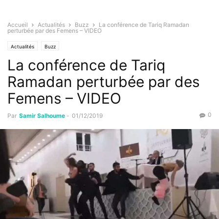
Accueil
Actualités
Buzz
La conférence de Tariq Ramadan
perturbée par des Femens – VIDEO
Actualités
Buzz
La conférence de Tariq
Ramadan perturbée par des
Femens – VIDEO
0
Par
Samir Salhoume
-
01/12/2019