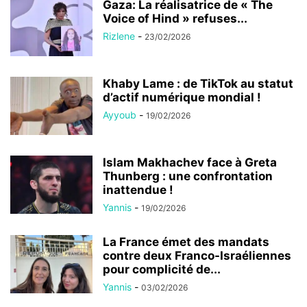
Gaza: La réalisatrice de « The
Voice of Hind » refuses...
Rizlene
-
23/02/2026
Khaby Lame : de TikTok au statut
d’actif numérique mondial !
Ayyoub
-
19/02/2026
Islam Makhachev face à Greta
Thunberg : une confrontation
inattendue !
Yannis
-
19/02/2026
La France émet des mandats
contre deux Franco-Israéliennes
pour complicité de...
Yannis
-
03/02/2026