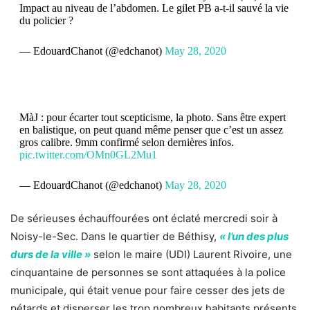
Impact au niveau de l’abdomen. Le gilet PB a-t-il sauvé la vie
du policier ?
— EdouardChanot (@edchanot)
May 28, 2020
MàJ : pour écarter tout scepticisme, la photo. Sans être expert
en balistique, on peut quand même penser que c’est un assez
gros calibre. 9mm confirmé selon dernières infos.
pic.twitter.com/OMn0GL2Mu1
— EdouardChanot (@edchanot)
May 28, 2020
De sérieuses échauffourées ont éclaté mercredi soir à
Noisy-le-Sec. Dans le quartier de Béthisy,
« l’un des plus
durs de la ville »
selon le maire (UDI) Laurent Rivoire, une
cinquantaine de personnes se sont attaquées à la police
municipale, qui était venue pour faire cesser des jets de
pétards et disperser les trop nombreux habitants présents