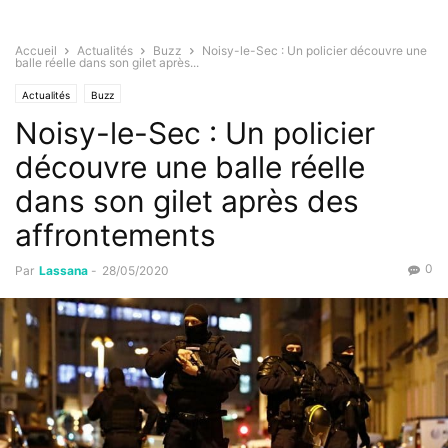
Accueil
Actualités
Buzz
Noisy-le-Sec : Un policier découvre une
balle réelle dans son gilet après...
Actualités
Buzz
Noisy-le-Sec : Un policier
découvre une balle réelle
dans son gilet après des
affrontements
0
Par
Lassana
-
28/05/2020