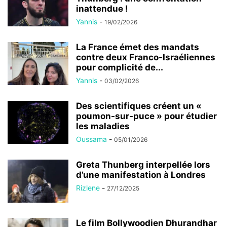
inattendue !
Yannis
-
19/02/2026
La France émet des mandats
contre deux Franco-Israéliennes
pour complicité de...
Yannis
-
03/02/2026
Des scientifiques créent un «
poumon-sur-puce » pour étudier
les maladies
Oussama
-
05/01/2026
Greta Thunberg interpellée lors
d’une manifestation à Londres
Rizlene
-
27/12/2025
Le film Bollywoodien Dhurandhar