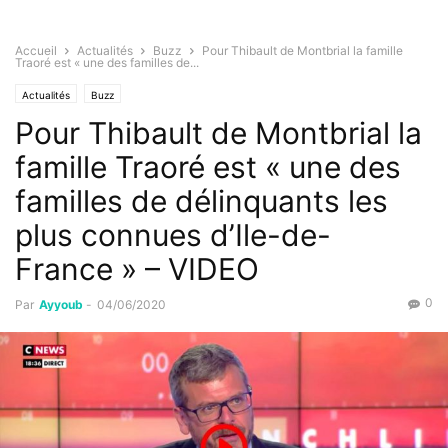
Accueil
Actualités
Buzz
Pour Thibault de Montbrial la famille
Traoré est « une des familles de...
Actualités
Buzz
Pour Thibault de Montbrial la
famille Traoré est « une des
familles de délinquants les
plus connues d’Ile-de-
France » – VIDEO
0
Par
Ayyoub
-
04/06/2020