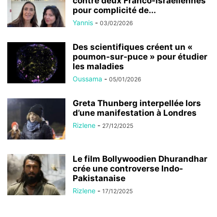
contre deux Franco-Israéliennes
pour complicité de...
Yannis
-
03/02/2026
Des scientifiques créent un «
poumon-sur-puce » pour étudier
les maladies
Oussama
-
05/01/2026
Greta Thunberg interpellée lors
d’une manifestation à Londres
Rizlene
-
27/12/2025
Le film Bollywoodien Dhurandhar
crée une controverse Indo-
Pakistanaise
Rizlene
-
17/12/2025