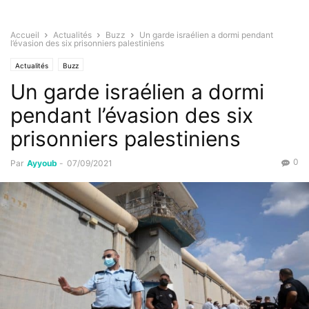
Accueil
Actualités
Buzz
Un garde israélien a dormi pendant
l’évasion des six prisonniers palestiniens
Actualités
Buzz
Un garde israélien a dormi
pendant l’évasion des six
prisonniers palestiniens
0
Par
Ayyoub
-
07/09/2021