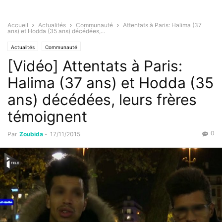
Accueil
Actualités
Communauté
Attentats à Paris: Halima (37
ans) et Hodda (35 ans) décédées,...
Actualités
Communauté
[Vidéo] Attentats à Paris:
Halima (37 ans) et Hodda (35
ans) décédées, leurs frères
témoignent
0
Par
Zoubida
-
17/11/2015