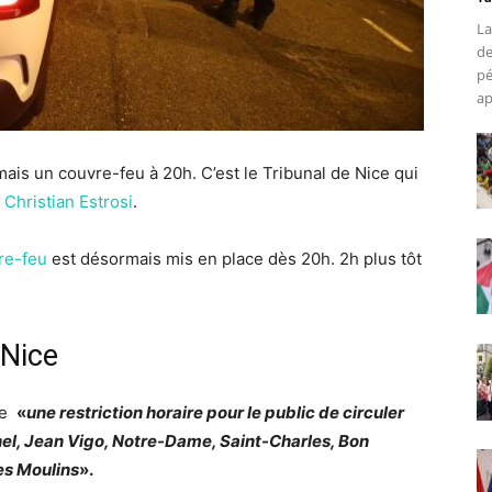
La
de
pé
ap
ais un couvre-feu à 20h. C’est le Tribunal de Nice qui
,
Christian Estrosi
.
re-feu
est désormais mis en place dès 20h. 2h plus tôt
 Nice
nne
«
une restriction horaire pour le public de circuler
hel, Jean Vigo, Notre-Dame, Saint-Charles, Bon
es Moulins
».