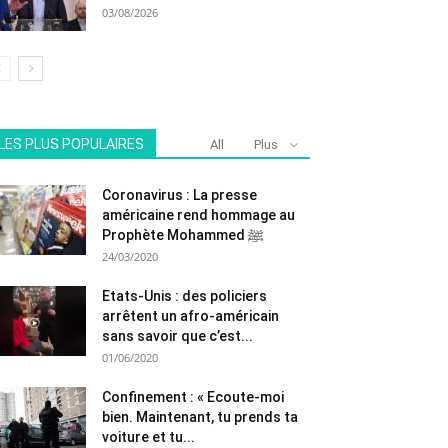
03/08/2026
LES PLUS POPULAIRES
All
Plus
Coronavirus : La presse
américaine rend hommage au
Prophète Mohammed ﷺ
24/03/2020
Etats-Unis : des policiers
arrêtent un afro-américain
sans savoir que c’est...
01/06/2020
Confinement : « Ecoute-moi
bien. Maintenant, tu prends ta
voiture et tu...