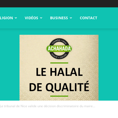
LIGION
VIDÉOS
BUSINESS
CONTACT
Le tribunal de Nice valide une décision discriminatoire du maire...