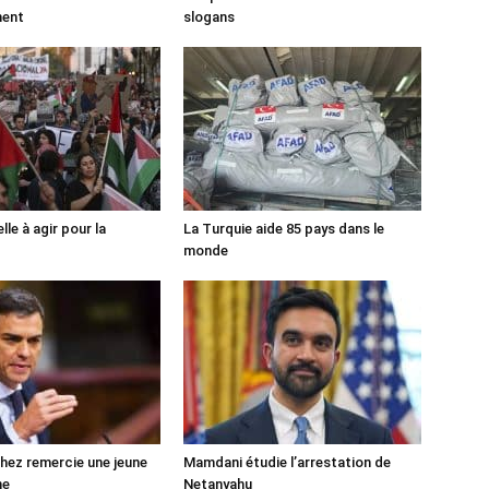
ment
slogans
lle à agir pour la
La Turquie aide 85 pays dans le
monde
ez remercie une jeune
Mamdani étudie l’arrestation de
ne
Netanyahu