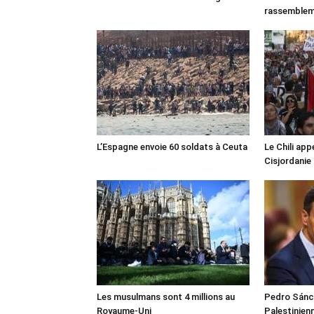
rassemble
L’Espagne envoie 60 soldats à Ceuta
Le Chili appe
Cisjordanie
Les musulmans sont 4 millions au
Pedro Sánch
Royaume-Uni
Palestinien