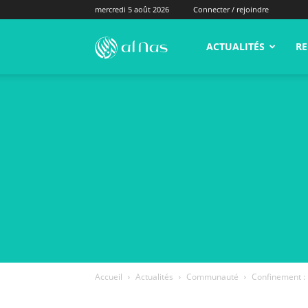
mercredi 5 août 2026
Connecter / rejoindre
alNas.fr
ACTUALITÉS
RE
Accueil
Actualités
Communauté
Confinement : 