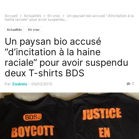
Accueil
Actualités
En vrac
Un paysan bio accusé “d’incitation à la
haine raciale” pour avoir suspendu...
Actualités
En vrac
Un paysan bio accusé
“d’incitation à la haine
raciale” pour avoir suspendu
deux T-shirts BDS
0
Par
Zoubida
-
05/03/2015