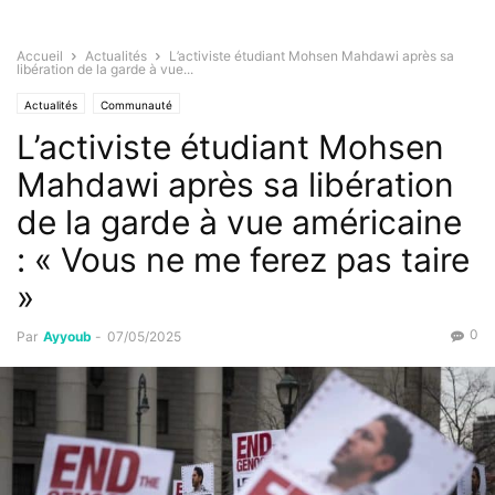
Accueil
Actualités
L’activiste étudiant Mohsen Mahdawi après sa
libération de la garde à vue...
Actualités
Communauté
L’activiste étudiant Mohsen
Mahdawi après sa libération
de la garde à vue américaine
: « Vous ne me ferez pas taire
»
0
Par
Ayyoub
-
07/05/2025