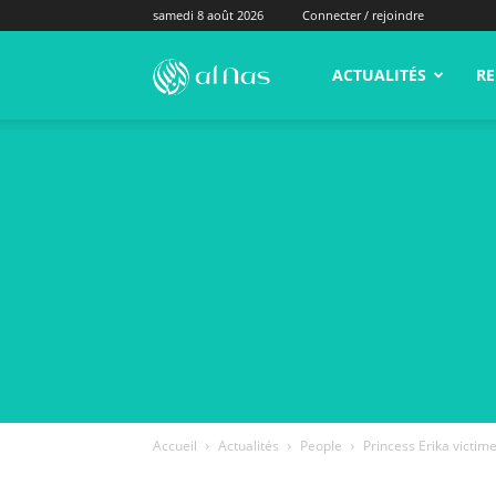
samedi 8 août 2026
Connecter / rejoindre
alNas.fr
ACTUALITÉS
RE
Accueil
Actualités
People
Princess Erika victime