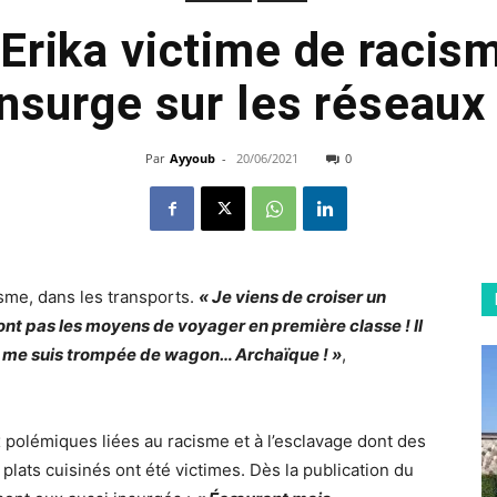
Erika victime de racis
’insurge sur les réseaux
Par
Ayyoub
-
20/06/2021
0
isme, dans les transports.
« Je viens de croiser un
ont pas les moyens de voyager en première classe ! Il
e me suis trompée de wagon… Archaïque ! »
,
 polémiques liées au racisme et à l’esclavage dont des
 plats cuisinés ont été victimes. Dès la publication du