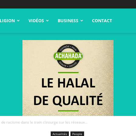
LIGION
VIDÉOS
BUSINESS
CONTACT
 de racisme dans le train s’insurge sur les réseaux...
Actualités
People