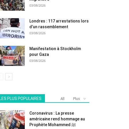
03/08/2026
Londres : 117 arrestations lors
d’un rassemblement
03/08/2026
Manifestation à Stockholm
pour Gaza
03/08/2026
LES PLUS POPULAIRES
All
Plus
Coronavirus : La presse
américaine rend hommage au
Prophète Mohammed ﷺ