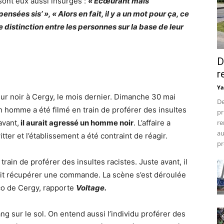
sont eux aussi insurgés :
« Écœurant mais
es sis’ », « Alors en fait, il y a un mot pour ça, ce
e distinction entre les personnes sur la base de leur
D
r
Ya
eur noir à Cergy, le mois dernier.
Dimanche 30 mai
De
un homme a été filmé en train de proférer des insultes
pr
avant,
il aurait agressé un homme noir
. L’affaire a
re
au
er et l’établissement a été contraint de réagir.
pr
rain de proférer des insultes racistes. Juste avant, il
nait récupérer une commande. La scène s’est déroulée
co de Cergy, rapporte
Voltage.
ng sur le sol. On entend aussi l’individu proférer des