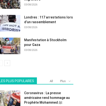
03/08/2026
Londres : 117 arrestations lors
d’un rassemblement
03/08/2026
Manifestation à Stockholm
pour Gaza
03/08/2026
LES PLUS POPULAIRES
All
Plus
Coronavirus : La presse
américaine rend hommage au
Prophète Mohammed ﷺ