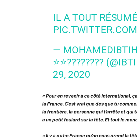
IL A TOUT RÉSUM
PIC.TWITTER.CO
— MOHAMEDIBTIH
⭐️⭐️?????‍?‍?‍? (@I
29, 2020
« Pour en revenir à ce côté international, 
la France. C’est vrai que dès que tu comme
la frontière, la personne qui t’arrête et q
a un petit foulard sur la tête. Et tout le mon
« Il y a qu’en France qu’on nous prend la têt