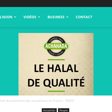
LIGION
VIDÉOS
BUSINESS
CONTACT
riste du traitement des musulmans en France – VIDEO
Actualités
People