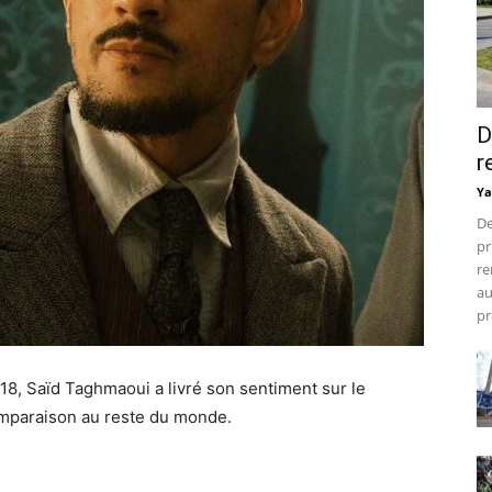
D
r
Ya
De
pr
re
au
pr
18, Saïd Taghmaoui a livré son sentiment sur le
mparaison au reste du monde.