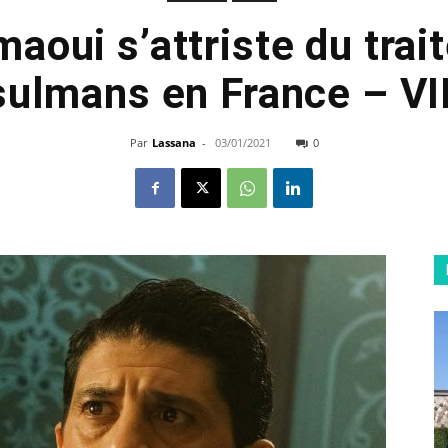
aoui s’attriste du tra
ulmans en France – V
Par
Lassana
-
03/01/2021
0