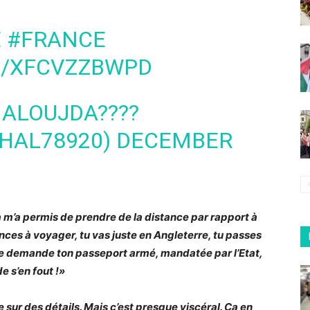
É
#FRANCE
M/XFCVZZBWPD
ALOUJDA????
BTIHAL78920)
DECEMBER
ça m’a permis de prendre de la distance par rapport à
nces à voyager, tu vas juste en Angleterre, tu passes
ui te demande ton passeport armé, mandatée par l’Etat,
de s’en fout !»
e sur des détails. Mais c’est presque viscéral. Ça en