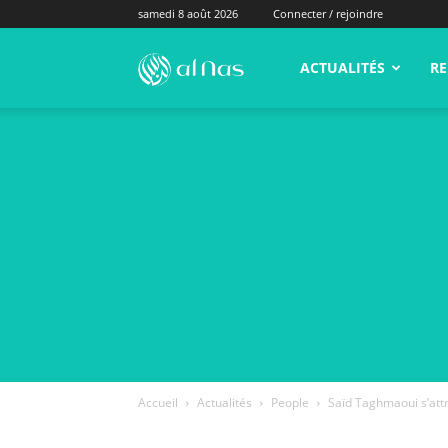
samedi 8 août 2026
Connecter / rejoindre
alNas.fr
ACTUALITÉS
RE
Accueil
Actualités
People
Saïd Taghmaoui s’att