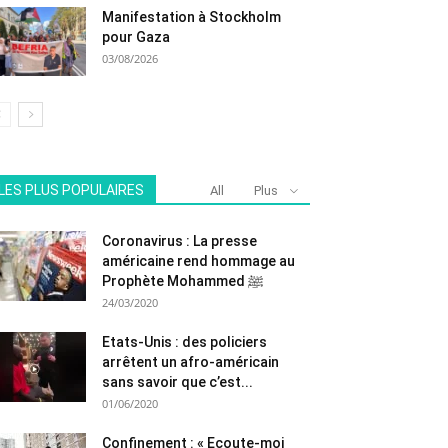
Manifestation à Stockholm
pour Gaza
03/08/2026
LES PLUS POPULAIRES
All
Plus
Coronavirus : La presse
américaine rend hommage au
Prophète Mohammed ﷺ
24/03/2020
Etats-Unis : des policiers
arrêtent un afro-américain
sans savoir que c’est...
01/06/2020
Confinement : « Ecoute-moi