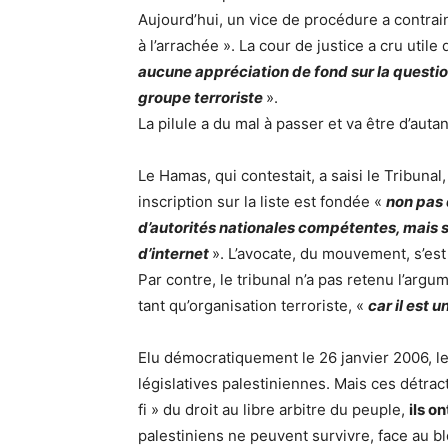
Aujourd’hui, un vice de procédure a contrain
à l’arrachée ». La cour de justice a cru utile
aucune appréciation de fond sur la questi
groupe terroriste
».
La pilule a du mal à passer et va être d’autant
Le Hamas, qui contestait, a saisi le Tribunal,
inscription sur la liste est fondée «
non pas 
d’autorités nationales compétentes, mais su
d’internet
». L’avocate, du mouvement, s’est d
Par contre, le tribunal n’a pas retenu l’argu
tant qu’organisation terroriste, «
car il est
Elu démocratiquement le 26 janvier 2006, le
législatives palestiniennes. Mais ces détra
fi » du droit au libre arbitre du peuple,
ils o
palestiniens ne peuvent survivre, face au blo