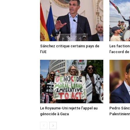
Sánchez critique certains pays de
Les faction
l’UE
l’accord de
Le Royaume-Uni rejette l’appel au
Pedro Sánch
génocide à Gaza
Palestinien