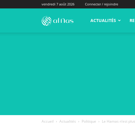
vendredi 7 août 2026
Connecter / rejoindre
alNas.fr
ACTUALITÉS
RE
Accueil
Actualités
Politique
Le Hamas n’est plus