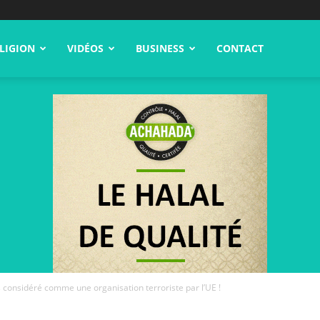
LIGION
VIDÉOS
BUSINESS
CONTACT
 considéré comme une organisation terroriste par l’UE !