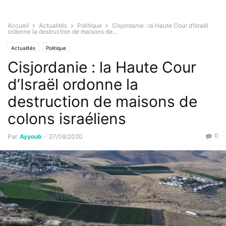
Accueil
Actualités
Politique
Cisjordanie : la Haute Cour d’Israël
ordonne la destruction de maisons de...
Actualités
Politique
Cisjordanie : la Haute Cour
d’Israël ordonne la
destruction de maisons de
colons israéliens
0
Par
Ayyoub
-
27/08/2020