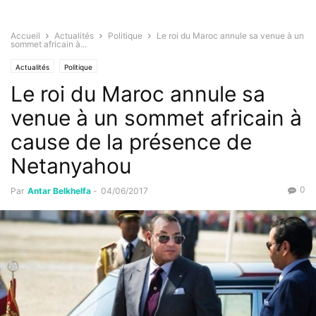
Accueil
Actualités
Politique
Le roi du Maroc annule sa venue à un
sommet africain à...
Actualités
Politique
Le roi du Maroc annule sa
venue à un sommet africain à
cause de la présence de
Netanyahou
0
Par
Antar Belkhelfa
-
04/06/2017