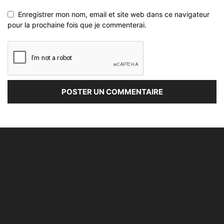
Enregistrer mon nom, email et site web dans ce navigateur
pour la prochaine fois que je commenterai.
À PROPOS
Dans un monde numérique et interconnecté alNas use de
moyens techniques actuels pour protéger la Vie privée et