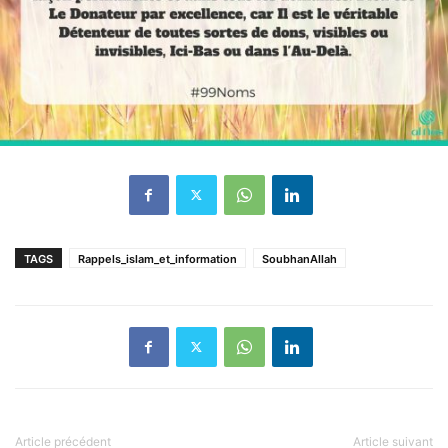
TAGS
Rappels_islam_et_information
SoubhanAllah
Article précédent
Article suivant