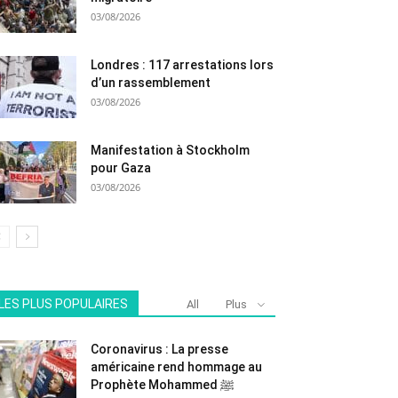
03/08/2026
Londres : 117 arrestations lors
d’un rassemblement
03/08/2026
Manifestation à Stockholm
pour Gaza
03/08/2026
LES PLUS POPULAIRES
All
Plus
Coronavirus : La presse
américaine rend hommage au
Prophète Mohammed ﷺ