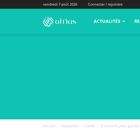
vendredi 7 août 2026
Connecter / rejoindre
alNas.fr
ACTUALITÉS
RE
Accueil
Actualités
Santé
8 conseils pour garder 