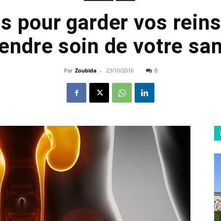
s pour garder vos reins
endre soin de votre sa
Par
Zoubida
-
23/10/2016
0