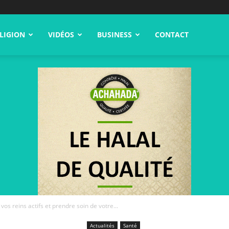
LIGION
VIDÉOS
BUSINESS
CONTACT
vos reins actifs et prendre soin de votre...
Actualités
Santé