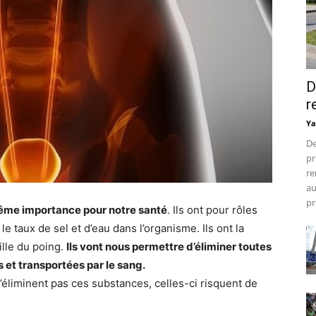
D
r
Ya
De
pr
re
au
pr
trême importance pour notre santé
. Ils ont pour rôles
 le taux de sel et d’eau dans l’organisme. Ils ont la
ille du poing.
Ils vont nous permettre d’éliminer toutes
s et transportées par le sang.
n’éliminent pas ces substances, celles-ci risquent de