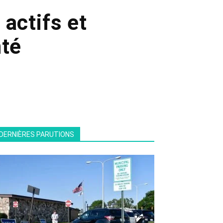
 actifs et
nté
DERNIÈRES PARUTIONS