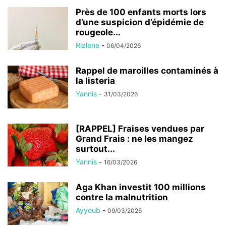
Rizlene
-
06/04/2026
Rappel de maroilles contaminés à
la listeria
Yannis
-
31/03/2026
[RAPPEL] Fraises vendues par
Grand Frais : ne les mangez
surtout...
Yannis
-
16/03/2026
Aga Khan investit 100 millions
contre la malnutrition
Ayyoub
-
09/03/2026
Rappel : 27 lots de Doliprane
enfant retirés en France
Yannis
-