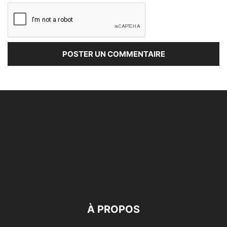
À PROPOS
Dans un monde numérique et interconnecté alNas use de
moyens techniques actuels pour protéger la Vie privée et
la liberté de ses utilisateurs, membres ou adhérents, en
s’appuyant sur les directives de la CNIL.