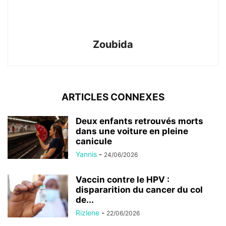
Zoubida
ARTICLES CONNEXES
Deux enfants retrouvés morts
dans une voiture en pleine
canicule
Yannis
-
24/06/2026
Vaccin contre le HPV :
dispararition du cancer du col
de...
Rizlene
-
22/06/2026
Près de 100 enfants morts lors
d’une suspicion d’épidémie de
rougeole...