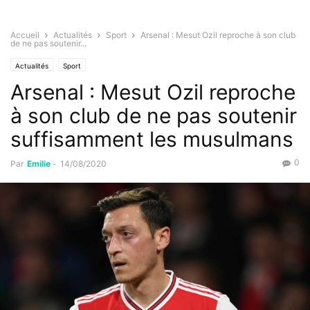
Accueil
Actualités
Sport
Arsenal : Mesut Ozil reproche à son club
de ne pas soutenir...
Actualités
Sport
Arsenal : Mesut Ozil reproche
à son club de ne pas soutenir
suffisamment les musulmans
0
Par
Emilie
-
14/08/2020