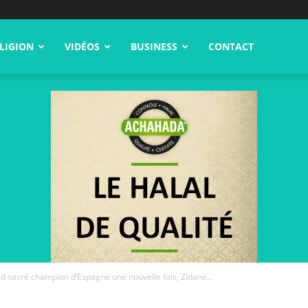
LIGION
VIDÉOS
BUSINESS
CONTACT
id sacré champion d’Espagne une nouvelle fois, Zidane...