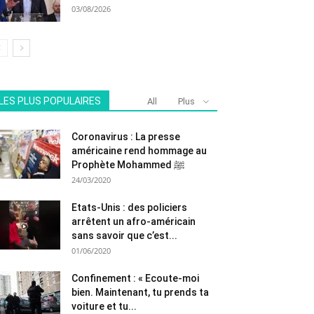
03/08/2026
LES PLUS POPULAIRES
All
Plus
Coronavirus : La presse
américaine rend hommage au
Prophète Mohammed ﷺ
24/03/2020
Etats-Unis : des policiers
arrêtent un afro-américain
sans savoir que c’est...
01/06/2020
Confinement : « Ecoute-moi
bien. Maintenant, tu prends ta
voiture et tu...