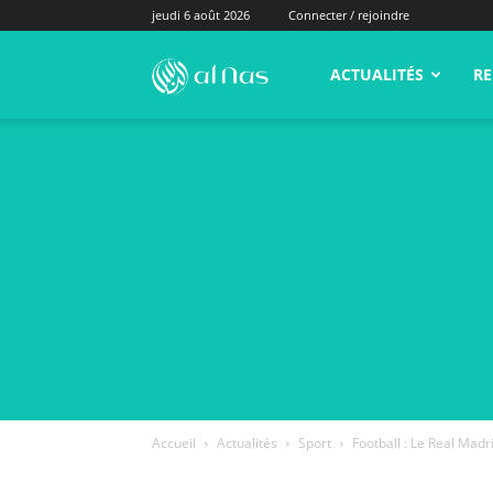
jeudi 6 août 2026
Connecter / rejoindre
alNas.fr
ACTUALITÉS
RE
Accueil
Actualités
Sport
Football : Le Real Madr