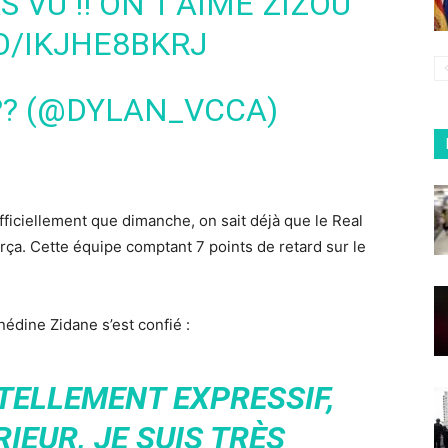
S VU !! ON T’AIME ZIZOU
O/IKJHE8BKRJ
 ?? (@DYLAN_VCCA)
ficiellement que dimanche, on sait déjà que le Real
rça. Cette équipe comptant 7 points de retard sur le
nédine Zidane s’est confié :
 TELLEMENT EXPRESSIF,
RIEUR, JE SUIS TRÈS