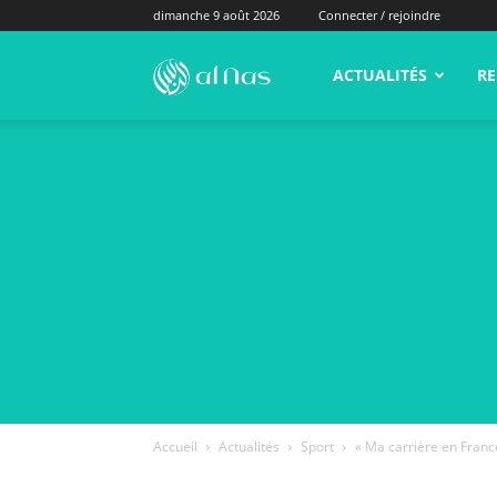
dimanche 9 août 2026
Connecter / rejoindre
alNas.fr
ACTUALITÉS
RE
Accueil
Actualités
Sport
« Ma carrière en France