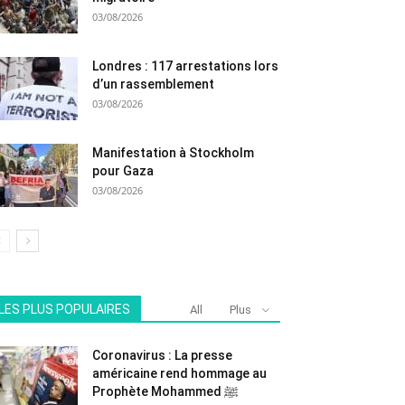
03/08/2026
Londres : 117 arrestations lors
d’un rassemblement
03/08/2026
Manifestation à Stockholm
pour Gaza
03/08/2026
LES PLUS POPULAIRES
All
Plus
Coronavirus : La presse
américaine rend hommage au
Prophète Mohammed ﷺ