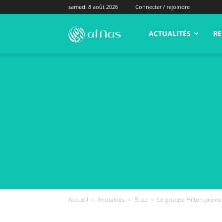
samedi 8 août 2026
Connecter / rejoindre
alNas.fr
ACTUALITÉS
RE
Accueil
Actualités
Buzz
Le groupe Hilton prévoi