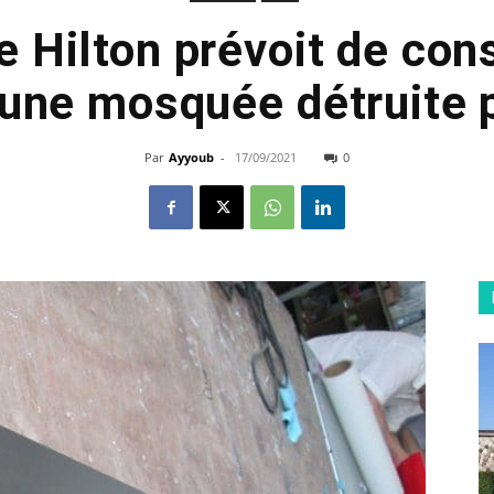
e Hilton prévoit de cons
 une mosquée détruite p
Par
Ayyoub
-
17/09/2021
0