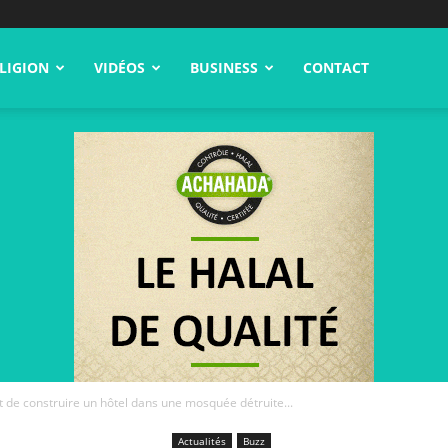
LIGION
VIDÉOS
BUSINESS
CONTACT
t de construire un hôtel dans une mosquée détruite...
Actualités
Buzz