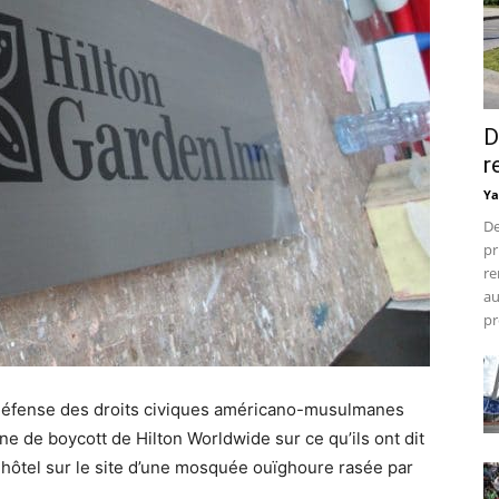
D
r
Ya
De
pr
re
au
pr
 défense des droits civiques américano-musulmanes
 de boycott de Hilton Worldwide sur ce qu’ils ont dit
n hôtel sur le site d’une mosquée ouïghoure rasée par