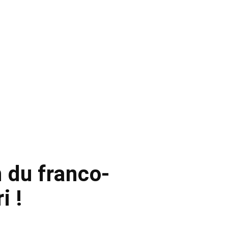
n du franco-
i !