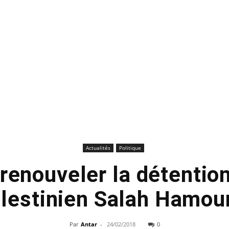
Actualités
Politique
 renouveler la détentio
lestinien Salah Hamour
Par
Antar
-
24/02/2018
0