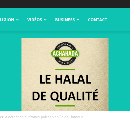
LIGION
VIDÉOS
BUSINESS
CONTACT
ler la détention du franco-palestinien Salah Hamouri !