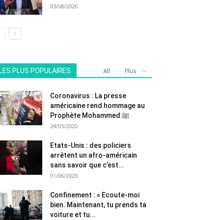
03/08/2026
LES PLUS POPULAIRES
All
Plus
Coronavirus : La presse
américaine rend hommage au
Prophète Mohammed ﷺ
24/03/2020
Etats-Unis : des policiers
arrêtent un afro-américain
sans savoir que c’est...
01/06/2020
Confinement : « Ecoute-moi
bien. Maintenant, tu prends ta
voiture et tu...