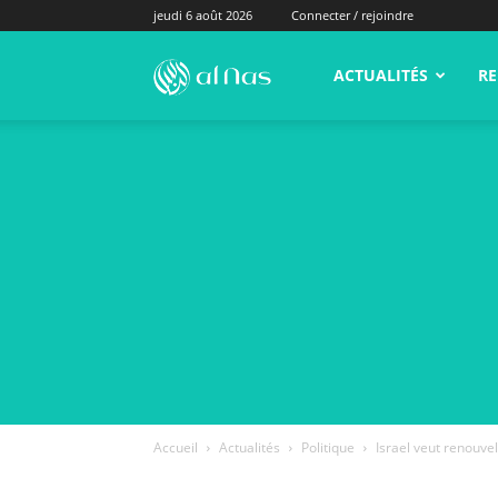
jeudi 6 août 2026
Connecter / rejoindre
alNas.fr
ACTUALITÉS
RE
Accueil
Actualités
Politique
Israel veut renouve