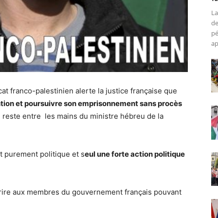
La
de
pé
ap
t franco-palestinien alerte la justice française que
ention et poursuivre son emprisonnement sans procès
n reste entre les mains du ministre hébreu de la
st purement politique et s
eul une forte action politique
écrire aux membres du gouvernement français pouvant