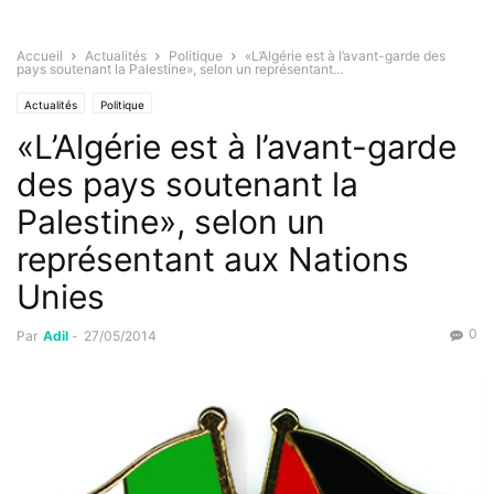
Accueil
Actualités
Politique
«L’Algérie est à l’avant-garde des
pays soutenant la Palestine», selon un représentant...
Actualités
Politique
«L’Algérie est à l’avant-garde
des pays soutenant la
Palestine», selon un
représentant aux Nations
Unies
0
Par
Adil
-
27/05/2014