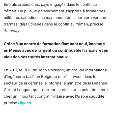
Émirats arabes unis, pays engagés dans le conflit au
Yémen.
De plus, le gouvernement s’apprête à former des
militaires saoudiens au maniement de la dernière version
d’armes, déjà utilisées dans le conflit au Yémen, précise
Amnesty
.
Grâce à un centre de formation flambant neuf, implanté
en Meuse avec de l’argent du contribuable français, et en
violation des traités internationaux.
En 2011, le PDG de John Cocke­rill, un groupe inter­na­tio­nal
d’in­gé­nie­rie basé en Belgique et très investi dans le
secteur de la défense, a informé le ministre de la Défense
Gérard Longuet que l’en­tre­prise était sur le point de décro­
cher un impor­tant contrat mili­taire avec l’
Arabie saou­dite
,
précise
Ulyces.