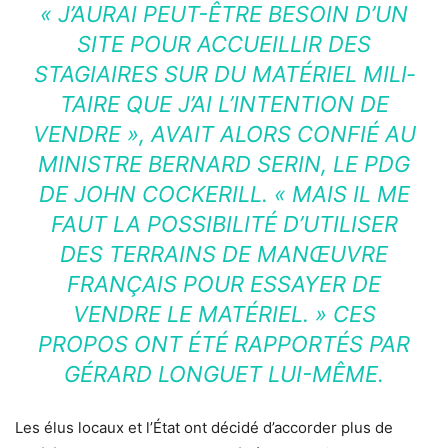
«
J’AU­RAI PEUT-ÊTRE BESOIN D’UN
SITE POUR ACCUEILLIR DES
STAGIAIRES SUR DU MATÉ­RIEL MILI­
TAIRE QUE J’AI L’IN­TEN­TION DE
VENDRE
», AVAIT ALORS CONFIÉ AU
MINISTRE BERNARD SERIN, LE PDG
DE JOHN COCKE­RILL. «
MAIS IL ME
FAUT LA POSSI­BI­LITÉ D’UTI­LI­SER
DES TERRAINS DE MANŒUVRE
FRANÇAIS POUR ESSAYER DE
VENDRE LE MATÉ­RIEL.
» CES
PROPOS ONT ÉTÉ RAPPOR­TÉS PAR
GÉRARD LONGUET LUI-MÊME.
Les élus locaux et l’État ont décidé d’accorder plus de