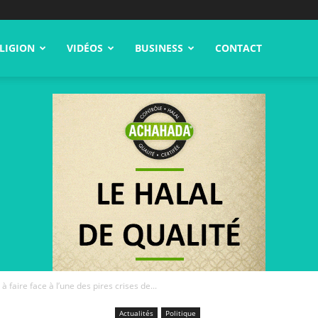
LIGION
VIDÉOS
BUSINESS
CONTACT
 faire face à l’une des pires crises de...
Actualités
Politique