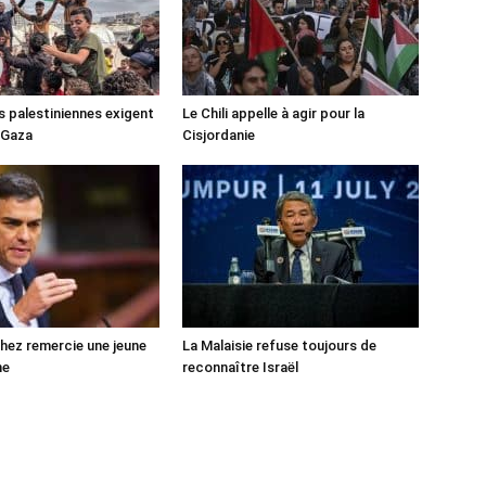
s palestiniennes exigent
Le Chili appelle à agir pour la
 Gaza
Cisjordanie
ez remercie une jeune
La Malaisie refuse toujours de
ne
reconnaître Israël