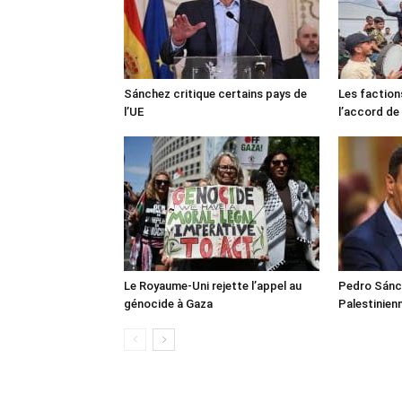
Sánchez critique certains pays de
Les faction
l’UE
l’accord de
Le Royaume-Uni rejette l’appel au
Pedro Sánch
génocide à Gaza
Palestinien