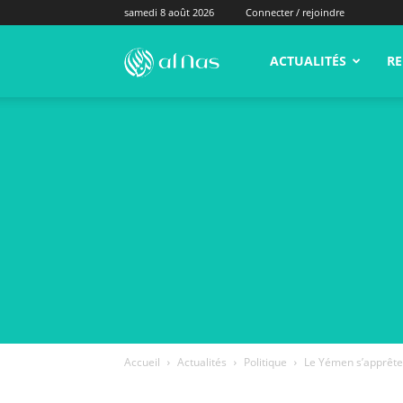
samedi 8 août 2026
Connecter / rejoindre
alNas.fr
ACTUALITÉS
RE
Accueil
Actualités
Politique
Le Yémen s’apprête à