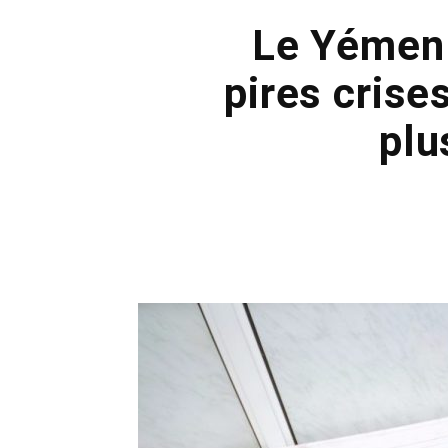
Le Yémen s
pires crise
plu