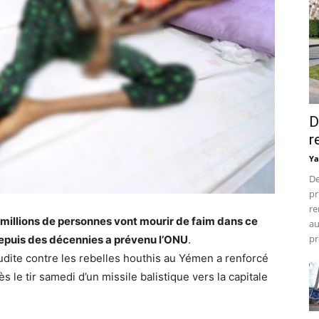
D
r
Ya
De
pr
re
millions de personnes vont mourir de faim dans ce
au
pr
depuis des décennies a prévenu l’ONU
.
aoudite contre les rebelles houthis au Yémen a renforcé
s le tir samedi d’un missile balistique vers la capitale